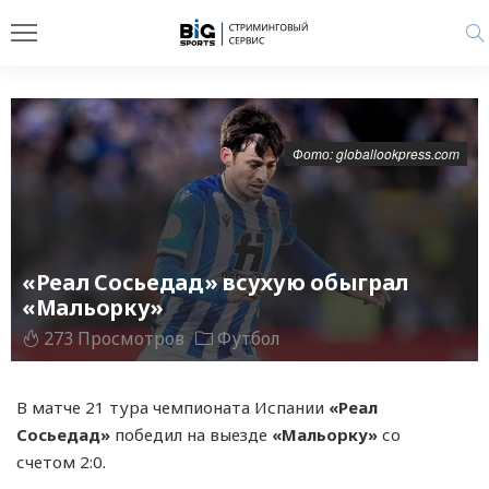
Фото: globallookpress.com
«Реал Сосьедад» всухую обыграл
«Мальорку»
273 Просмотров
Футбол
В матче 21 тура чемпионата Испании
«Реал
Сосьедад»
победил на выезде
«Мальорку»
со
счетом 2:0.