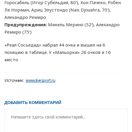
Горосабель (Игор Субельдия, 80′), Хон Пачеко, Робен
Ле Норман, Ариц Элустондо (Nais Djouahra, 70′),
Алехандро Ремиро
Предупреждения:
Микель Мерино (52′), Алехандро
Ремиро (75′)
«Реал Сосьедад» набрал 44 очка и вышел на 6
позицию в таблице. У «Мальорки» 26 очков и 16
место.
Источник:
www.livesport.ru
ДОБАВИТЬ КОММЕНТАРИЙ