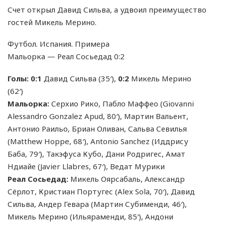
Счет открыл Давид Сильва, а удвоил преимущество
гостей Микель Мерино.
Футбол. Испания. Примера
Мальорка — Реал Сосьедад 0:2
Голы:
0:1
Давид Сильва (35′),
0:2
Микель Мерино
(62′)
Мальорка:
Серхио Рико, Пабло Маффео (Giovanni
Alessandro Gonzalez Apud, 80′), Мартин Вальент,
Антонио Раильо, Бриан Оливан, Сальва Севилья
(Matthew Hoppe, 68′), Antonio Sanchez (Иддрису
Баба, 79′), Такэфуса Кубо, Дани Родригес, Амат
Ндиайе (Javier Llabres, 67′), Ведат Мурики
Реал Сосьедад:
Микель Оярсабаль, Александр
Сёрлот, Кристиан Португес (Alex Sola, 70′), Давид
Сильва, Андер Гевара (Мартин Субименди, 46′),
Микель Мерино (Ильяраменди, 85′), Андони