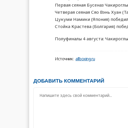
Первая сеяная Бусеназ Чакирогл
Четверая сеяная Сяо Вэнь Хуан (
Цукуми Намики (Япония) победил
Стойка Крастева (Болгария) поб
Полуфиналы 4 августа: Чакироглы
Источник:
allboxing.ru
ДОБАВИТЬ КОММЕНТАРИЙ