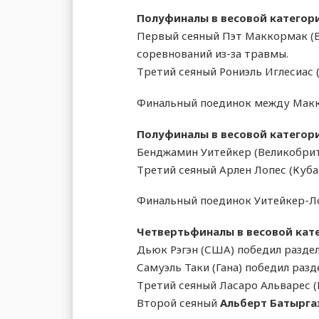
Полуфиналы в весовой категори
Первый сеяный Пэт Маккормак (В
соревнований из-за травмы.
Третий сеяный Рониэль Иглесиас
Финальный поединок между Макко
Полуфиналы в весовой категори
Бенджамин Уитейкер (Великобрит
Третий сеяный Арлен Лопес (Куба
Финальный поединок Уитейкер-Лоп
Четвертьфиналы в весовой кате
Дьюк Рэгэн (США) победил раздел
Самуэль Таки (Гана) победил раз
Третий сеяный Ласаро Альварес (
Второй сеяный
Альберт Батырга