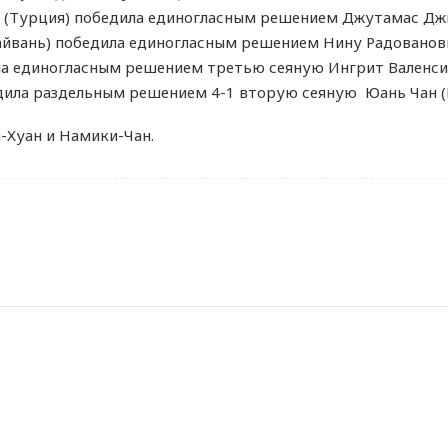
ы (Турция) победила единогласным решением Джутамас Джи
Тайвань) победила единогласным решением Нину Радованови
а единогласным решением третью сеяную Ингрит Валенсия
едила раздельным решением 4-1 вторую сеяную Юань Чан (
-Хуан и Намики-Чан.