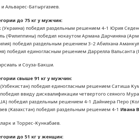
 и Альварес-Батыргазиев.
гории до 75 кг у мужчин:
 (Украина) победил раздельным решением 4-1 Юрия Седен
ь (Филиппины) победил нокаутом Армана Дарчиняна (Арме
илия) победил раздельным решением 3-2 Абилхана Аманкула
ия) победил единогласным решением Даррелла Вальсанта (Г
арсиаль и Соуза-Бакши.
гории свыше 91 кг у мужчин:
(Узбекистан) победил единогласным решением Сатиша Кум
 победил ввиду дисквалификации четвертого сеяного Мура
ША) победил раздельным решением 4-1 Дайниера Перо (Кол
ев (Казахстан) победил раздельным решением 4-1
Ивана 
ларк и Торрес-Кункабаев.
гории до 51 кг у женщин: