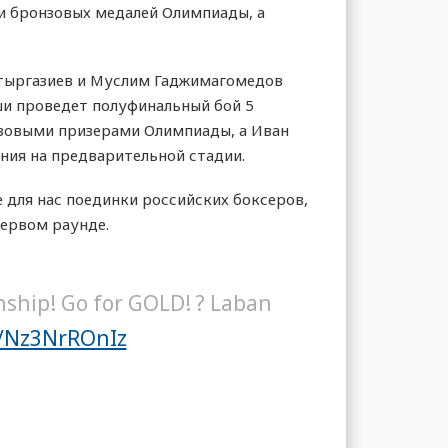
ми бронзовых медалей Олимпиады, а
атыргазиев и Муслим Гаджимагомедов
ши проведет полуфинальный бой 5
нзовыми призерами Олимпиады, а Иван
ния на предварительной стадии.
 для нас поединки российских боксеров,
первом раунде.
ship! Go for GOLD! ? Laban
m/Nz3NrROnIz