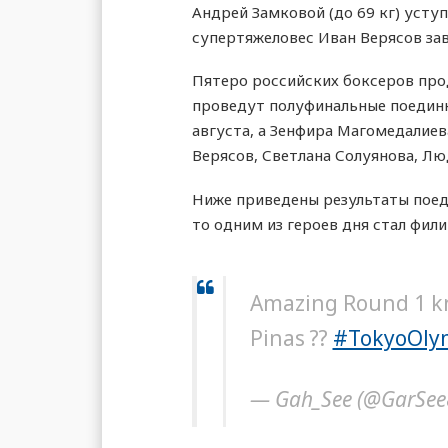
Андрей Замковой (до 69 кг) усту
супертяжеловес Иван Верясов за
Пятеро российских боксеров про
проведут полуфинальные поединк
августа, а Зенфира Магомедалие
Верясов, Светлана Солуянова, Л
Ниже приведены результаты поеди
то одним из героев дня стал фи
Amazing Round 1 kn
Pinas ??
#TokyoOly
— Gah_See (@GarSe