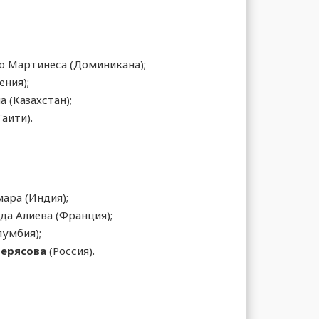
о Мартинеса (Доминикана);
ния);
 (Казахстан);
аити).
ара (Индия);
да Алиева (Франция);
умбия);
Верясова
(Россия).