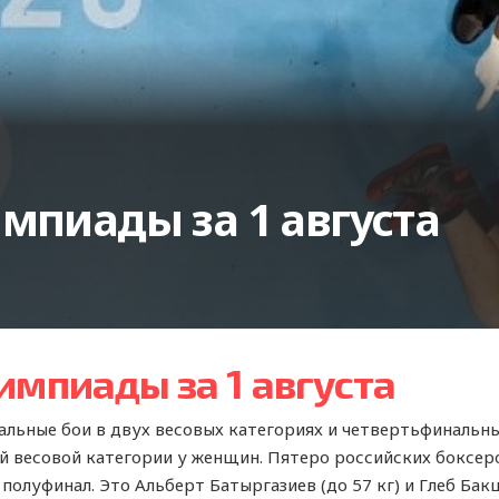
мпиады за 1 августа
импиады за 1 августа
льные бои в двух весовых категориях и четвертьфинальны
й весовой категории у женщин. Пятеро российских боксер
олуфинал. Это Альберт Батыргазиев (до 57 кг) и Глеб Бакши