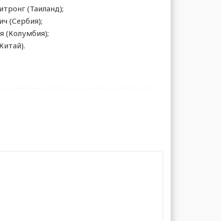
тронг (Таиланд);
ч (Сербия);
 (Колумбия);
Китай).