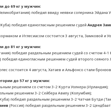
и до 69 кг у мужчин:
еликобритания) победил ввиду неявки соперника Эйдана У
 (Куба) победил единогласным решением судей
Андрея Зам
рмаком и Иглесиасом состоится 3 августа, Замковой и У
и до 81 кг у мужчин:
ания) победил раздельным решением судей со счетом 4-1
) победил единогласным решением судей второго сеяного 
ес состоится 4 августа, Хатаев и Альфонсо стали бронзо
гории до 57 кг у мужчин:
ьным решением со счетом 3-2 Курта Уолкера (Ирландия);
дельным решением 3-2 Сейбера Авилу (Колумбия);
Куба) победил раздельным решением 3-2 Чатчая Бутди (Таи
зиев
(Россия) победил раздельным решением 3-2 Цендбаат