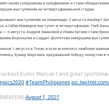
пили своим соперникам в полуфиналах и стали обладателя
вершил выступления на четвертьфинальной стадии.
должают выступления на Олимпиаде. 3 августа Альберт Б
и, а Габил Мамедов выступит в четвертьфинале. Глеб Бак
ва — 6 августа. Андрей Замковой и Имам Хатаев стали бро
юдмила Воронцова и Саддат Долгатова завершили выступле
нков 1 августа в Токио и если исключить наиболее важные
липпинец Эумир Марсиаль одержавший победу нокаутом в 
ockout Eumir Marcial ? and great sportsman
mpics2020
#TeamPhilippines
pic.twitter.co
e84645594)
August 1, 2021