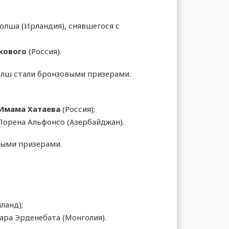
олша (Ирландия), снявшегося с
кового
(Россия).
олш стали бронзовыми призерами.
Имама Хатаева
(Россия);
Лорена Альфонсо (Азербайджан).
выми призерами.
ланд);
ара Эрденебата (Монголия).