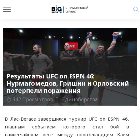
Результаты UFC on ESPN 46:
Нурмагомедов, Гришин и Орловский
потерпели поражения
342 Просмотров
Единоборства
В Лас-Вегасе завершился турнир UFC on ESPN 46,
главным событием которого стал бой в
наилегчайшем весе между новозеландцем Каем