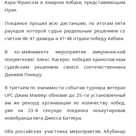
Кара-Франсом и Амиром Албази, представляющим
Ирак.
Поединок прошел всю дистанцию, по итогам пяти
раундов которой судьи раздельным решением со
счетом 48-47 дважды и 47-48 отдали победу Албази.
В ко-мэйнивенте мероприятия американский
полулегковес Алекс Касерес победил единогласным
судейским решением своего соотечественника
Даниэля Пинеду.
В третьем по значимости событии турнира ветеран
UFC Джим Миллер обновил до 25-ти установленный
им же рекорд организации по количеству побед,
уже на 23-й секунде поединка нокаутировав
новобранца лиги Джесси Батлера.
Оба российских участника мероприятия, Абубакар