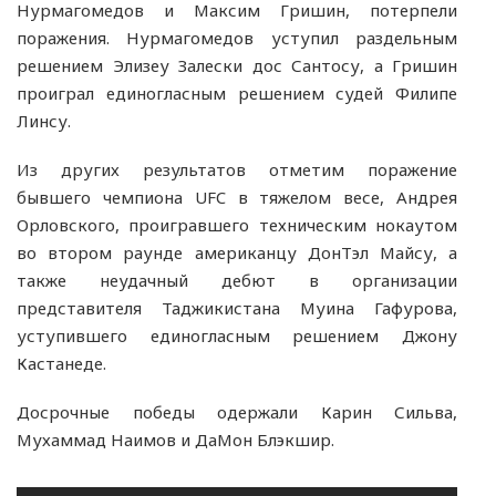
Нурмагомедов и Максим Гришин, потерпели
поражения. Нурмагомедов уступил раздельным
решением Элизеу Залески дос Сантосу, а Гришин
проиграл единогласным решением судей Филипе
Линсу.
Из других результатов отметим поражение
бывшего чемпиона UFC в тяжелом весе, Андрея
Орловского, проигравшего техническим нокаутом
во втором раунде американцу ДонТэл Майсу, а
также неудачный дебют в организации
представителя Таджикистана Муина Гафурова,
уступившего единогласным решением Джону
Кастанеде.
Досрочные победы одержали Карин Сильва,
Мухаммад Наимов и ДаМон Блэкшир.