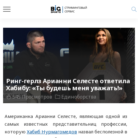
Ринг-герлз Арианни Селесте ответила
Хабибу: «Ты будешь меня уважать!»
545 Просмотров
Единоборства
Американка Арианни Селесте, являющая одной из
самых известных представительниц профессии,
которую
Хабиб Нурмагомедов
назвал бесполезной в