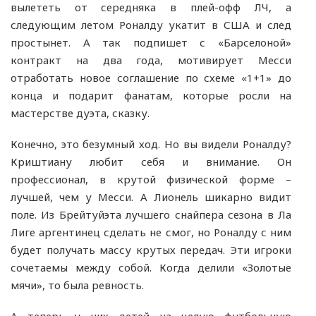
вылететь от середняка в плей-офф ЛЧ, а
следующим летом Роналду укатит в США и след
простынет. А так подпишет с «Барселоной»
контракт на два года, мотивирует Месси
отработать новое соглашение по схеме «1+1» до
конца и подарит фанатам, которые росли на
мастерстве дуэта, сказку.
Конечно, это безумный ход. Но вы видели Роналду?
Криштиану любит себя и внимание. Он
профессионал, в крутой физической форме –
лучшей, чем у Месси. А Лионель шикарно видит
поле. Из Брейтуйэта лучшего снайпера сезона в Ла
Лиге аргентинец сделать не смог, но Роналду с ним
будет получать массу крутых передач. Эти игроки
сочетаемы между собой. Когда делили «Золотые
мячи», то была ревность.
А теперь у них детей на целую футбольную