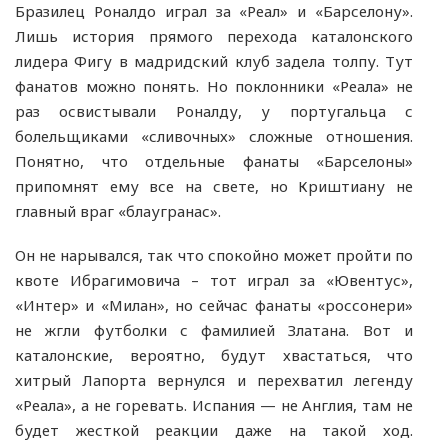
Бразилец Роналдо играл за «Реал» и «Барселону».
Лишь история прямого перехода каталонского
лидера Фигу в мадридский клуб задела толпу. Тут
фанатов можно понять. Но поклонники «Реала» не
раз освистывали Роналду, у португальца с
болельщиками «сливочных» сложные отношения.
Понятно, что отдельные фанаты «Барселоны»
припомнят ему все на свете, но Криштиану не
главный враг «блаугранас».
Он не нарывался, так что спокойно может пройти по
квоте Ибрагимовича – тот играл за «Ювентус»,
«Интер» и «Милан», но сейчас фанаты «россонери»
не жгли футболки с фамилией Златана. Вот и
каталонские, вероятно, будут хвастаться, что
хитрый Лапорта вернулся и перехватил легенду
«Реала», а не горевать. Испания — не Англия, там не
будет жесткой реакции даже на такой ход.