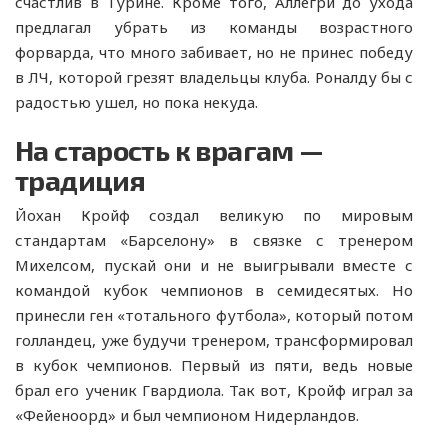
счастлив в Турине. Кроме того, Аллегри до ухода
предлагал убрать из команды возрастного
форварда, что много забивает, но не принес победу
в ЛЧ, которой грезят владельцы клуба. Роналду бы с
радостью ушел, но пока некуда.
На старость к врагам —
традиция
Йохан Кройф создал великую по мировым
стандартам «Барселону» в связке с тренером
Михелсом, пускай они и не выигрывали вместе с
командой кубок чемпионов в семидесятых. Но
принесли ген «тотального футбола», который потом
голландец, уже будучи тренером, трансформировал
в кубок чемпионов. Первый из пяти, ведь новые
брал его ученик Гвардиола. Так вот, Кройф играл за
«Фейеноорд» и был чемпионом Нидерландов.