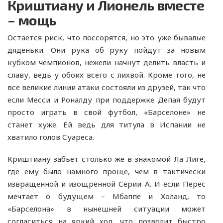
Криштиану и Лионель вместе
– мощь
Остается риск, что поссорятся, но это уже бывалые
дяденьки. Они рука об руку пойдут за новым
кубком чемпионов, нежели начнут делить власть и
славу, ведь у обоих всего с лихвой. Кроме того, не
все великие линии атаки состояли из друзей, так что
если Месси и Роналду при поддержке Депая будут
просто играть в свой футбол, «Барселоне» не
станет хуже. Ей ведь для титула в Испании не
хватило голов Суареса.
Криштиану забьет столько же в знакомой Ла Лиге,
где ему было намного проще, чем в тактически
извращенной и изощренной Серии А. И если Перес
мечтает о будущем – Мбаппе и Холанд, то
«Барселона» в нынешней ситуации может
согласиться на яркий ход, что позволит быстро