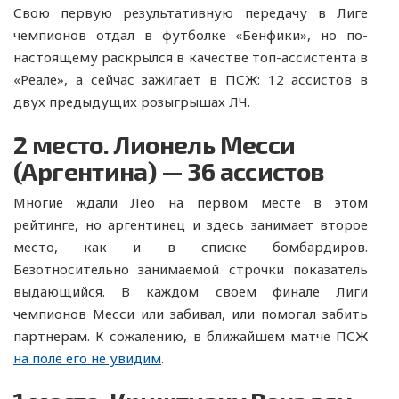
Свою первую результативную передачу в Лиге
чемпионов отдал в футболке «Бенфики», но по-
настоящему раскрылся в качестве топ-ассистента в
«Реале», а сейчас зажигает в ПСЖ: 12 ассистов в
двух предыдущих розыгрышах ЛЧ.
2 место. Лионель Месси
(Аргентина) — 36 ассистов
Многие ждали Лео на первом месте в этом
рейтинге, но аргентинец и здесь занимает второе
место, как и в списке бомбардиров.
Безотносительно занимаемой строчки показатель
выдающийся. В каждом своем финале Лиги
чемпионов Месси или забивал, или помогал забить
партнерам. К сожалению, в ближайшем матче ПСЖ
на поле его не увидим
.