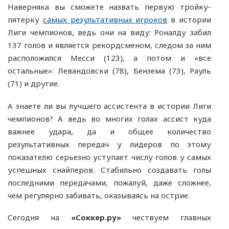
Наверняка вы сможете назвать первую тройку-
пятерку
самых результативных игроков
в истории
Лиги чемпионов, ведь они на виду: Роналду забил
137 голов и является рекордсменом, следом за ним
расположился Месси (123), а потом и «все
остальные»: Левандовски (78), Бензема (73), Рауль
(71) и другие.
А знаете ли вы лучшего ассистента в истории Лиги
чемпионов? А ведь во многих голах ассист куда
важнее удара, да и общее количество
результативных передач у лидеров по этому
показателю серьезно уступает числу голов у самых
успешных снайперов. Стабильно создавать голы
последними передачами, пожалуй, даже сложнее,
чем регулярно забивать, оказываясь на острие.
Сегодня на
«Соккер.ру»
чествуем главных