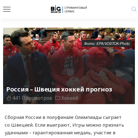
Фото: EPA/VOSTOK-Photo
Россия – Швеция хоккей прогноз
441 Просмотров
Хоккей
Сборная России в полуфинале Олимпиады сыграет
со Швецией. Если выиграют, Игры можно признать
удачными – гарантированная медаль, участие в