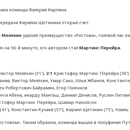
жала команда Валерия Карпина.
передачи Кирилла Щетинина открыл счет.
 Мелехин
удвоил преимущество «Ростова», голевой пас ем
ч на 56-й минуте, его автором стал
Мартинс Перейра
.
иктор Мелёхин (31′),
2:1
Кристофер Мартинс Перейра (56′)
ния, Виктор Мелёхин, Умар Сако, Илья Жбанов, Константин
ен Робертович Байрамян, Егор Голенков
нти Абена, икарду Мангаш, Даниил Денисов, Руслан Литвин
истофер Мартинс Перейра, Шамар Николсон
41′), Константин Кучаев (57′), Кирилл Щетинин (75′), Наиль
Ростовом». Таким образом, команда вышла в полуфинал Пут