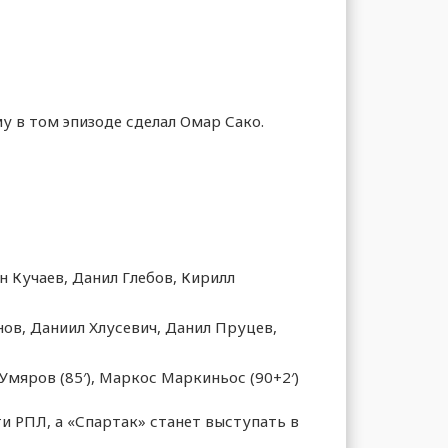
у в том эпизоде сделал Омар Сако.
 Кучаев, Данил Глебов, Кирилл
ов, Даниил Хлусевич, Данил Пруцев,
 Умяров (85′), Маркос Маркиньос (90+2′)
и РПЛ, а «Спартак» станет выступать в