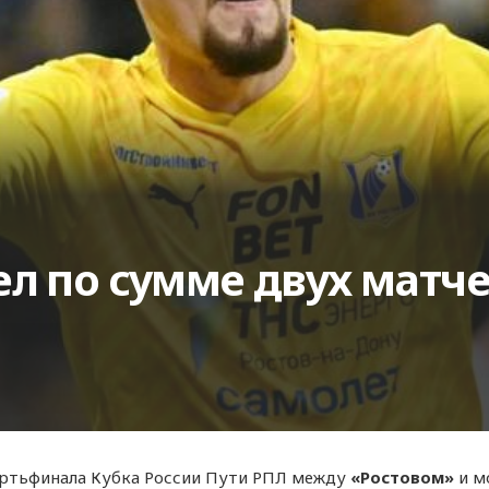
л по сумме двух матче
ертьфинала Кубка России Пути РПЛ между
«Ростовом»
и м