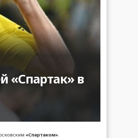
й «Спартак» в
осковским
«Спартаком»
.