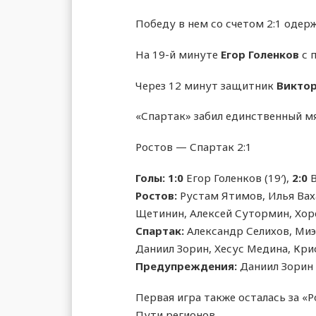
Победу в нем со счетом 2:1 одер
На 19-й минуте
Егор Голенков
с 
Через 12 минут защитник
Виктор
«Спартак» забил единственный мя
Ростов — Спартак 2:1
Голы:
1:0
Егор Голенков (19′),
2:0
В
Ростов:
Рустам Ятимов, Илья Ваха
Щетинин, Алексей Сутормин, Хор
Спартак:
Александр Селихов, Миэ
Даниил Зорин, Хесус Медина, Кр
Предупреждения:
Даниил Зорин (
Первая игра также осталась за «
Пути регионов.