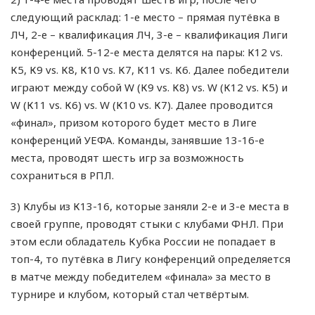
следующий расклад: 1-е место – прямая путёвка в
ЛЧ, 2-е – квалификация ЛЧ, 3-е ­– квалификация Лиги
конференций. 5-12-е места делятся на пары: К12 vs.
К5, К9 vs. К8, К10 vs. К7, К11 vs. К6. Далее победители
играют между собой W (К9 vs. К8) vs. W (К12 vs. К5) и
W (К11 vs. К6) vs. W (К10 vs. К7). Далее проводится
«финал», призом которого будет место в Лиге
конференций УЕФА. Команды, занявшие 13-16-е
места, проводят шесть игр за возможность
сохраниться в РПЛ.
3) Клубы из К13-16, которые заняли 2-е и 3-е места в
своей группе, проводят стыки с клубами ФНЛ. При
этом если обладатель Кубка России не попадает в
топ-4, то путёвка в Лигу конференций определяется
в матче между победителем «финала» за место в
турнире и клубом, который стал четвёртым.