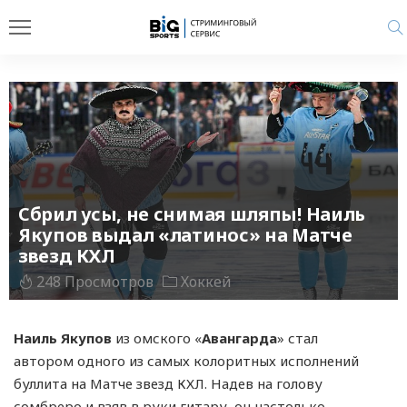
Сбрил усы, не снимая шляпы! Наиль
Якупов выдал «латинос» на Матче
звезд КХЛ
248 Просмотров
Хоккей
Наиль Якупов
из омского «
Авангарда
» стал
автором одного из самых колоритных исполнений
буллита на Матче звезд КХЛ. Надев на голову
сомбреро и взяв в руки гитару, он настолько