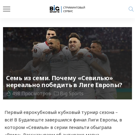
Семь из семи. Почему «Севилью»
нереально победить в Лиге Европы?
498 Просмотров
Big Sports
Первый еврокубковый кубковый турнир сезона –
всё! В Будапеште завершился финал Лиги Европы, в
котором «Севилья» в серии пенальти обыграла
«Рому». Рассказываем об антураже матча.