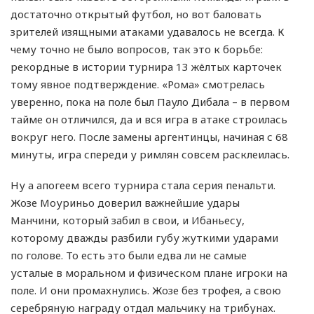
достаточно открытый футбол, но вот баловать
зрителей изящными атаками удавалось не всегда. К
чему точно не было вопросов, так это к борьбе:
рекордные в истории турнира 13 жёлтых карточек
тому явное подтверждение. «Рома» смотрелась
уверенно, пока на поле был Пауло Дибала – в первом
тайме он отличился, да и вся игра в атаке строилась
вокруг него. После замены аргентинцы, начиная с 68
минуты, игра спереди у римлян совсем расклеилась.
Ну а апогеем всего турнира стала серия пенальти.
Жозе Моуриньо доверил важнейшие удары
Манчини, который забил в свои, и Ибаньесу,
которому дважды разбили губу жуткими ударами
по голове. То есть это были едва ли не самые
усталые в моральном и физическом плане игроки на
поле. И они промахнулись. Жозе без трофея, а свою
серебряную награду отдал мальчику на трибунах.