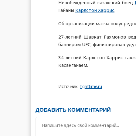
Непобежденный казахский боец
Гайаны
Карлстон Харрис
.
Об организации матча полусредн
27-летний Шавкат Рахмонов вед
баннером UFC, финишировав уду
34-летний Карлстон Харрис такж
Касанганаем.
Источник:
fighttime.ru
ДОБАВИТЬ КОММЕНТАРИЙ