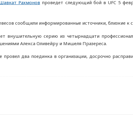
Шавкат Рахмонов
проведет следующий бой в UFC 5 февра
евесов сообщили информированные источники, близкие к с
ет внушительную серию из четырнадцати профессионал
шениями Алекса Оливейру и Мишеля Празереса.
е провел два поединка в организации, досрочно распра