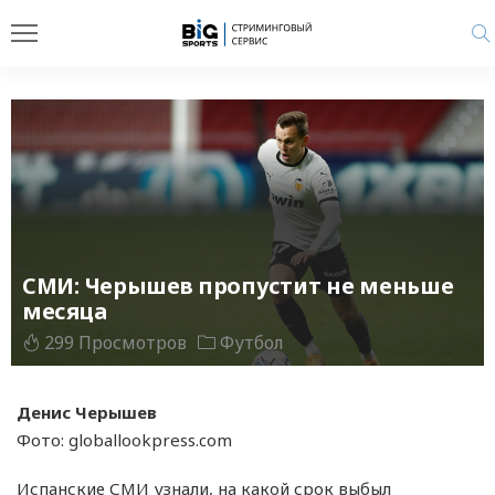
СМИ: Черышев пропустит не меньше
месяца
299 Просмотров
Футбол
Денис Черышев
Фото: globallookpress.com
Испанские СМИ узнали, на какой срок выбыл