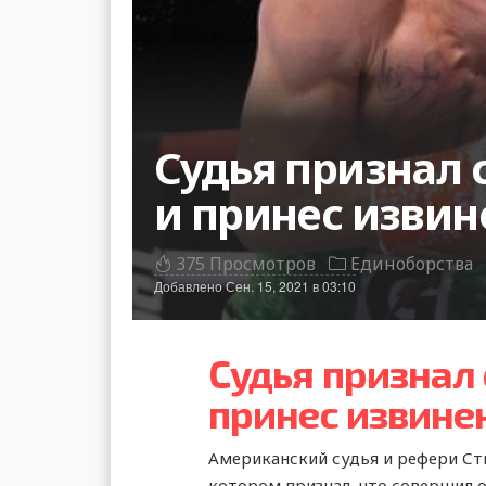
Судья признал 
и принес извин
375 Просмотров
Единоборства
Добавлено
Сен. 15, 2021 в 03:10
Судья признал
принес извине
Американский судья и рефери Ст
котором признал, что совершил 