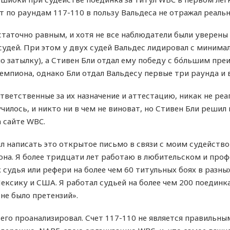
ет по раундам 117-110 в пользу Вальдеса не отражал реаль
статочно равным, и хотя не все наблюдатели были уверены 
удей. При этом у двух судей Вальдес лидировал с миним
по затылку), а Стивен Бли отдал ему победу с бо́льшим пр
емпиона, однако Бли отдал Вальдесу первые три раунда и 
ответственные за их назначение и аттестацию, никак не р
училось, и никто ни в чем не виноват, но Стивен Бли реши
 сайте WBC.
ил написать это открытое письмо в связи с моим судейств
на. Я более тридцати лет работаю в любительском и проф
к судья или рефери на более чем 60 титульных боях в разн
ексику и США. Я работал судьей на более чем 200 поединка
не было претензий».
его проанализировал. Счет 117-110 не является правильны