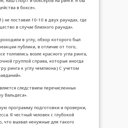
, наш спорт и боксеров на ринге. Я бы
ейства в боксе».
 не поставил 10-10 в двух раундах, где
щество в случае близкого раунда».
роходили в углу, обзор которого был
реакции публики, в отличие от того,
е толпились возле красного угла ринга,
мочной группой справа, которые иногда
ру ринга к углу чемпиона.) С учетом
равданий».
является следствием перечисленных
у Вальдеса».
ную программу подготовки и проверки,
сса. Я честный человек с глубокой
о, что вызвал ненужные для такого