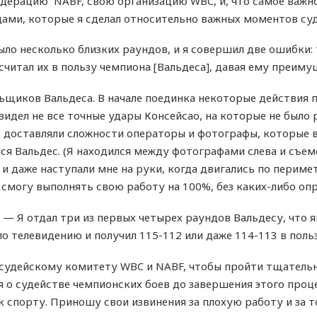
едерацию NABF, свою организацию WBC, и, что самое важное
ами, которые я сделал относительно важных моментов суд
о несколько близких раундов, и я совершил две ошибки: 1)
осчитал их в пользу чемпиона [Вальдеса], давая ему преиму
щиков Вальдеса. В начале поединка некоторые действия п
 видел не все точные удары Консейсао, на которые не было 
е доставляли сложности операторы и фотографы, которые вс
лся Вальдес. (Я находился между фотографами слева и съе
и даже наступали мне на руки, когда двигались по перимет
о смогу выполнять свою работу на 100%, без каких-либо оп
— Я отдал три из первых четырех раундов Вальдесу, что 
о телевидению и получил 115-112 или даже 114-113 в польз
 судейскому комитету WBC и NABF, чтобы пройти тщатель
 о судействе чемпионских боев до завершения этого проце
 спорту. Приношу свои извинения за плохую работу и за т