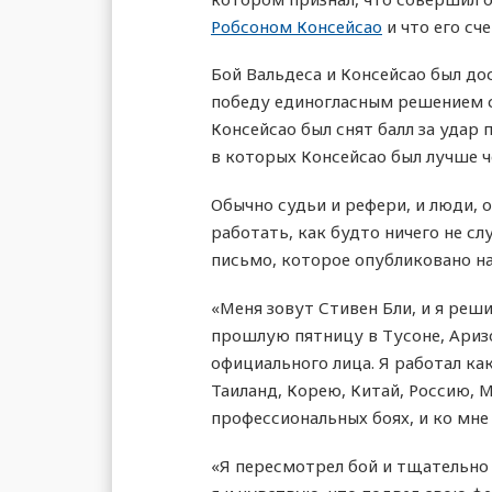
Робсоном Консейсао
и что его сч
Бой Вальдеса и Консейсао был до
победу единогласным решением с
Консейсао был снят балл за удар 
в которых Консейсао был лучше ч
Обычно судьи и рефери, и люди, 
работать, как будто ничего не сл
письмо, которое опубликовано на
«Меня зовут Стивен Бли, и я реш
прошлую пятницу в Тусоне, Аризо
официального лица. Я работал ка
Таиланд, Корею, Китай, Россию, М
профессиональных боях, и ко мне 
«Я пересмотрел бой и тщательно 