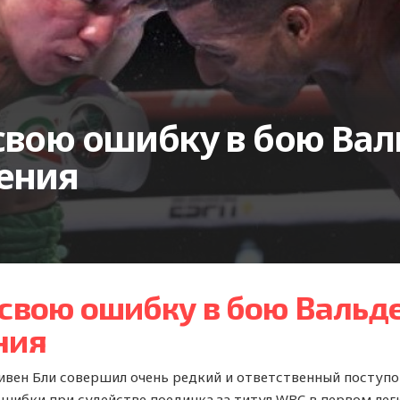
свою ошибку в бою Вал
ения
 свою ошибку в бою Вальд
ния
ивен Бли совершил очень редкий и ответственный поступо
ошибки при судействе поединка за титул WBC в первом ле