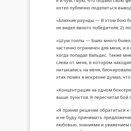
я и чувствую, что подвел свою ф
хотел публично поделиться вывод
«Близкие раунды — В этом бою был
не видел явного победителя; 2) п
«Шум толпы — Было много болель
частично ограничен для меня, и я
когда попадал Вальдес. Также мн
слева от меня, в котором находи
натыкались на меня, блокировали 
этих помех я искренне думал, чт
«Концентрация на одном боксере 
выше пунктов. Я пересчитал бой п
«Я принял решение обратиться к
и не буду принимать предложения
любовью, знаниями и уважением к