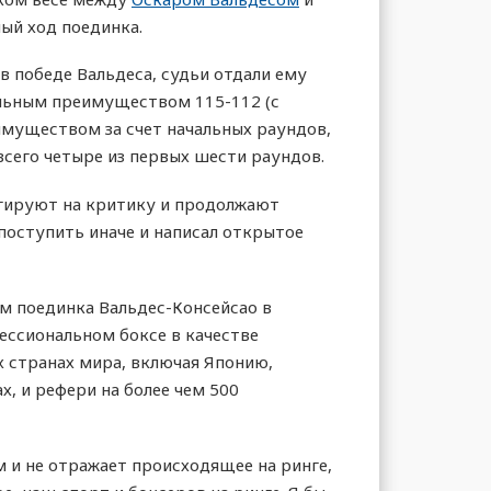
ный ход поединка.
в победе Вальдеса, судьи отдали ему
альным преимуществом 115-112 (с
еимуществом за счет начальных раундов,
всего четыре из первых шести раундов.
еагируют на критику и продолжают
л поступить иначе и написал открытое
ом поединка Вальдес-Консейсао в
ессиональном боксе в качестве
ых странах мира, включая Японию,
х, и рефери на более чем 500
м и не отражает происходящее на ринге,