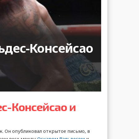
ьдес-Консейсао
ес-Консейсао и
к. Он опубликовал открытое письмо, в
гком весе между
Оскаром Вальдесом
и