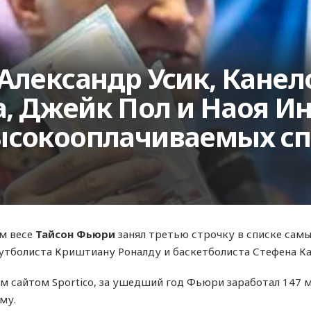
Александр Усик, Канел
, Джейк Пол и Наоя Ин
ысокооплачиваемых сп
м весе
Тайсон Фьюри
занял третью строчку в списке сам
футболиста Криштиану Роналду и баскетболиста Стефена Ка
 сайтом Sportico, за ушедший год Фьюри заработал 147 м
му.