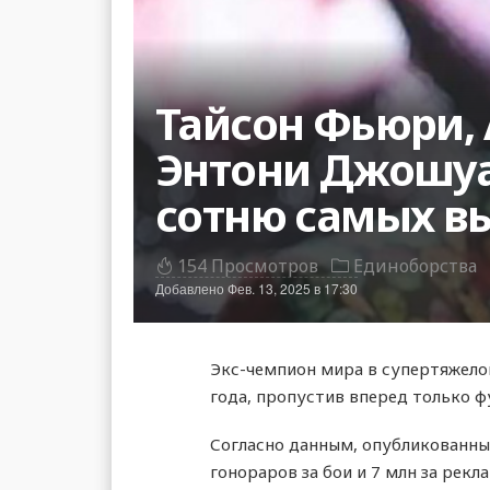
Тайсон Фьюри, 
Энтони Джошуа
сотню самых в
154 Просмотров
Единоборства
Добавлено
Фев. 13, 2025 в 17:30
Экс-чемпион мира в супертяжело
года, пропустив вперед только 
Согласно данным, опубликованным
гонораров за бои и 7 млн за рекла