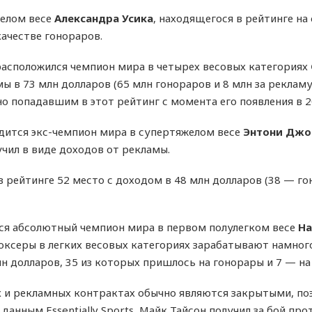
желом весе
Александра Усика
, находящегося в рейтинге на
качестве гонораров.
расположился чемпион мира в четырех весовых категориях
ы в 73 млн долларов (65 млн гонораров и 8 млн за рекламу
о попадавшим в этот рейтинг с момента его появления в 2
одится экс-чемпион мира в супертяжелом весе
Энтони Дж
учил в виде доходов от рекламы.
в рейтинге 52 место с доходом в 48 млн долларов (38 — го
лся абсолютный чемпион мира в первом полулегком весе
На
оксеры в легких весовых категориях зарабатывают намного
лн долларов, 35 из которых пришлось на гонорары и 7 — на
х и рекламных контрактах обычно являются закрытыми, по
 данным Essentially Sports, Майк Тайсон получил за бой п