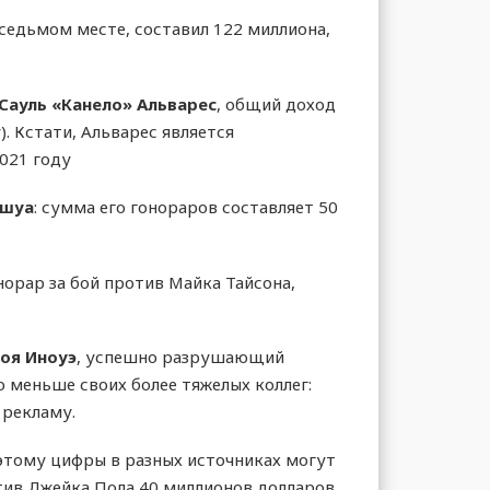
 седьмом месте, составил 122 миллиона,
Сауль «Канело» Альварес
, общий доход
). Кстати, Альварес является
021 году
ошуа
: сумма его гонораров составляет 50
норар за бой против Майка Тайсона,
оя Иноуэ
, успешно разрушающий
 меньше своих более тяжелых коллег:
 рекламу.
этому цифры в разных источниках могут
ротив Джейка Пола 40 миллионов долларов