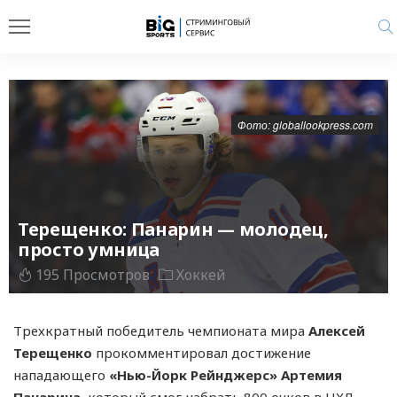
Фото: globallookpress.com
Терещенко: Панарин — молодец,
просто умница
195 Просмотров
Хоккей
Трехкратный победитель чемпионата мира
Алексей
Терещенко
прокомментировал достижение
нападающего
«Нью-Йорк Рейнджерс» Артемия
Панарина
, который смог набрать 800 очков в НХЛ.