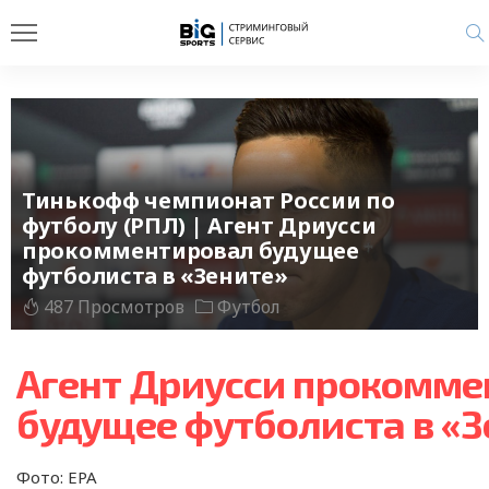
Тинькофф чемпионат России по
футболу (РПЛ) | Агент Дриусси
прокомментировал будущее
футболиста в «Зените»
487 Просмотров
Футбол
Агент Дриусси прокомме
будущее футболиста в «З
Фото: EPA