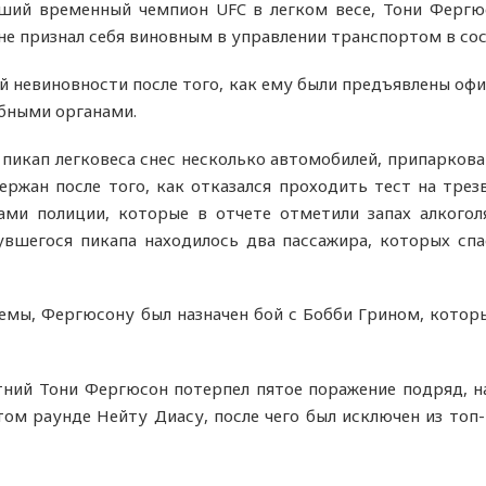
вший временный чемпион UFC в легком весе, Тони Фергю
, не признал себя виновным в управлении транспортом в со
й невиновности после того, как ему были предъявлены офи
ебными органами.
 пикап легковеса снес несколько автомобилей, припаркова
ержан после того, как отказался проходить тест на тре
ми полиции, которые в отчете отметили запах алкого
увшегося пикапа находилось два пассажира, которых сп
мы, Фергюсону был назначен бой с Бобби Грином, которы
тний Тони Фергюсон потерпел пятое поражение подряд, н
ом раунде Нейту Диасу, после чего был исключен из топ-