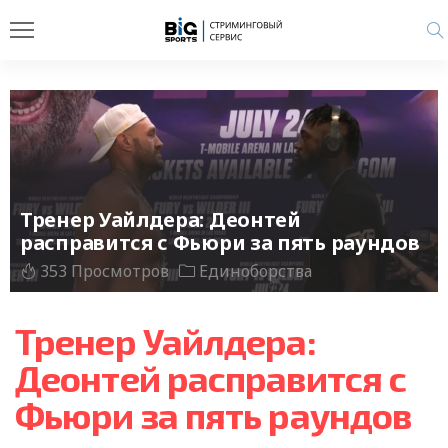
Тренер Уайлдера: Деонтей
расправится с Фьюри за пять раундов
353 Просмотров
Единоборства
Тренер Уайлдера:
Деонтей расправится с
Фьюри за пять раундов