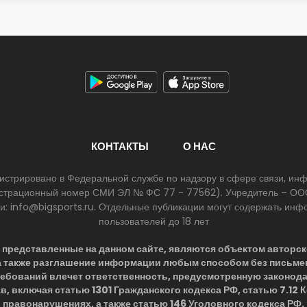
КОНТАКТЫ
О НАС
егистрировано в Федеральной службе по надзору в сфере связи, и
егистрационный номер СМИ ЭЛ № ФС 77 - 77562). Учредитель – ООО
ии: info@bigsports.ru. Отдельные публикации могут содержать ин
пользователей до 18 лет
представленные на данном сайте, являются объектом авторск
 а также разглашение информации любым способом без письме
ребований влечет ответственность, предусмотренную законод
в, включая статью 1301 Гражданского кодекса РФ, статью 7.12
правонарушениях, а также статью 146 Уголовного кодекса РФ.