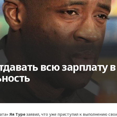
тдавать всю зарплату в
ьность
мата»
Яя Туре
заявил, что уже приступил к выполнению сво