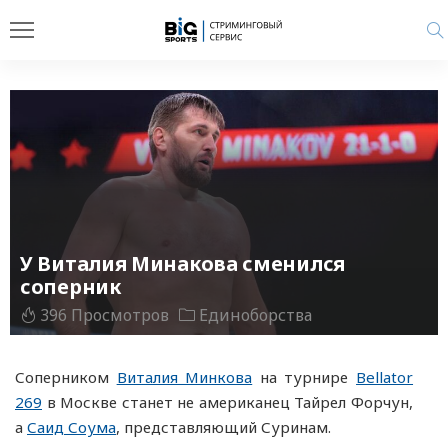
У Виталия Минакова сменился
соперник
396 Просмотров
Единоборства
Соперником
Виталия Минкова
на турнире
Bellator
269
в Москве станет не американец Тайрел Форчун,
а
Саид Соума
, представляющий Суринам.