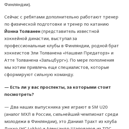
Финляндии).
Сейчас с ребятами дополнительно работают тренер
по физической подготовке и тренер по катанию
Йонна Толванен
(представитель известной
хоккейной династии, выступал за
профессиональные клубы в Финляндии, родной брат
хоккеистов Эли Толванена «Нашвил Предаторз» и
Атте Толванена «Зальцбург»). По мере пополнения
мы хотим привлечь еще специалистов, которые
сформируют сильную команду.
— Есть ли у вас проспекты, за которыми стоит
посмотреть?
— Два наших выпускника уже играют в SM U20
(аналог МХЛ в России, сильнейший чемпионат среди
молодежи в Финляндии), это Даниил Трахт из клуба
Лукко (HC Lukko) и Александр Шаповалов из ТПС.