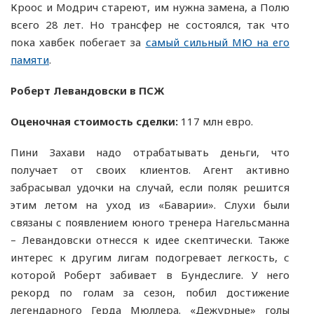
Кроос и Модрич стареют, им нужна замена, а Полю
всего 28 лет. Но трансфер не состоялся, так что
пока хавбек побегает за
самый сильный МЮ на его
памяти
.
Роберт Левандовски в ПСЖ
Оценочная стоимость сделки:
117 млн евро.
Пини Захави надо отрабатывать деньги, что
получает от своих клиентов. Агент активно
забрасывал удочки на случай, если поляк решится
этим летом на уход из «Баварии». Слухи были
связаны с появлением юного тренера Нагельсманна
– Левандовски отнесся к идее скептически. Также
интерес к другим лигам подогревает легкость, с
которой Роберт забивает в Бундеслиге. У него
рекорд по голам за сезон, побил достижение
легендарного Герда Мюллера. «Дежурные» голы