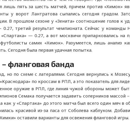
л лишь пять за шесть матчей, причем против «Химок» яв
нты у ворот Лантратова сыпались сегодня градом. Зат
ии. В прошлом сезоне у «Зенита» соотношение голов к уд
– 0.27, третий результат чемпионата. Сейчас у команды 
 «Спартака» — 0.27, а вот москвичи припарковались на п
утболисты самих «Химок». Разумеется, лишь анализ каж
ь. Сегодня была первая удачная попытка.
 – фланговая банда
д, но по схеме с латералями. Сегодня вернулись к Мозесу
«Краснодара» по кроссам в РПЛ, а это показатель для лиде
енное оружие в РПЛ, где линия чужой обороны может быть
мпионов Семака получается задавить соперников массой – 
а как у «Спартака» до этого матча был всего один мяч в о
илась красивой из-за паса от Соболева каблуком. Добав
«Химки» оставили варианты для освежения фланговой игры.