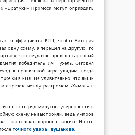
алификация Соболева за перебор желтых
ре «Братухи» Промеса могут оправдать
сах коэффициента РПЛ, чтобы Витория
ал одну схему, а перешел на другую, то
партак», что неудачно провел стартовый
одметил победитель ЛЧ Тухель. Сегодня
еход к правильной игре увидим, когда
строчки в РПЛ. Не удивительно, что лишь
али отрезок между разгромом «Химок» в
оляков есть ряд минусов, уверенности в
тройную схему не выстроили, ведь Умяров
ке – настолько спорные в защите. Но это
 после
точного удара Глушакова.