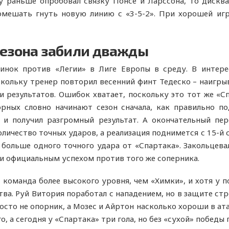
у раньше опробовал связку Понсе и Ларссона, то дискв
омешать гнуть новую линию с «3-5-2». При хорошей иг
сезона забили дважды
инок против «Легии» в Лиге Европы в среду. В интере
скольку тренер повторил весенний финт Тедеско – наигрыв
 результатов. Ошибок хватает, поскольку это тот же «С
орных словно начинают сезон сначала, как правильно п
 и получил разгромный результат. А окончательный пер
личество точных ударов, а реализация поднимется с 15-й 
 больше одного точного удара от «Спартака». Закольцев
и официальным успехом против того же соперника.
команда более высокого уровня, чем «Химки», и хотя у п
ства. Руй Витория поработал с нападением, но в защите с
осто не опорник, а Мозес и Айртон насколько хороши в ата
, а сегодня у «Спартака» три гола, но без «сухой» победы