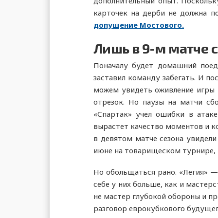
дополнительный опыт. Поскольк
карточек на дерби не должна п
допущение Мостового.
Лишь в 9-м матче 
Поначалу будет домашний поед
заставил команду забегать. И по
можем увидеть оживление игры и
отрезок. Но паузы на матчи сб
«Спартак» учел ошибки в атаке
вырастет качество моментов и ко
в девятом матче сезона увидели
июне на товарищеском турнире, 
Но обольщаться рано. «Легия» — 
себе у них больше, как и мастер
не мастер глубокой обороны и пр
разговор еврокубкового будущего