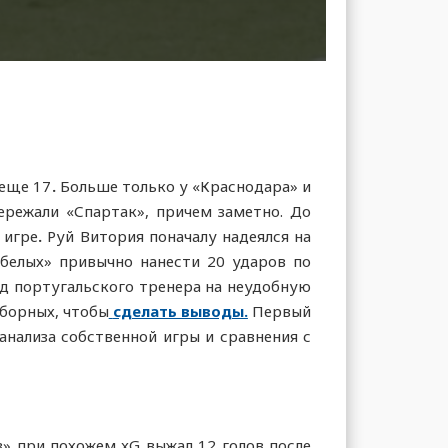
 еще 17
.
Больше только у «Краснодара» и
пережали «Спартак», причем заметно. До
 игре
.
Руй Витория поначалу надеялся на
-белых» привычно нанести 20 ударов по
од португальского тренера на неудобную
сборных, чтобы
сделать выводы.
Первый
анализа собственной игры и сравнения с
в» при похожем xG выжал 12 голов после