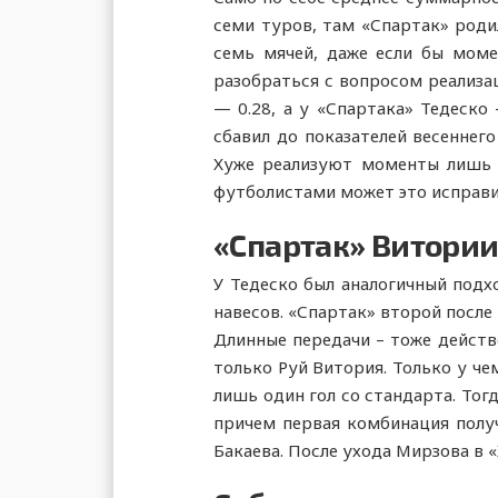
семи туров, там «Спартак» роди
семь мячей, даже если бы моме
разобраться с вопросом реализац
— 0.28, а у «Спартака» Тедеско 
сбавил до показателей весеннего
Хуже реализуют моменты лишь ф
футболистами может это исправит
«Спартак» Витории
У Тедеско был аналогичный подхо
навесов. «Спартак» второй после 
Длинные передачи – тоже действ
только Руй Витория. Только у че
лишь один гол со стандарта. Тогд
причем первая комбинация получ
Бакаева. После ухода Мирзова в 