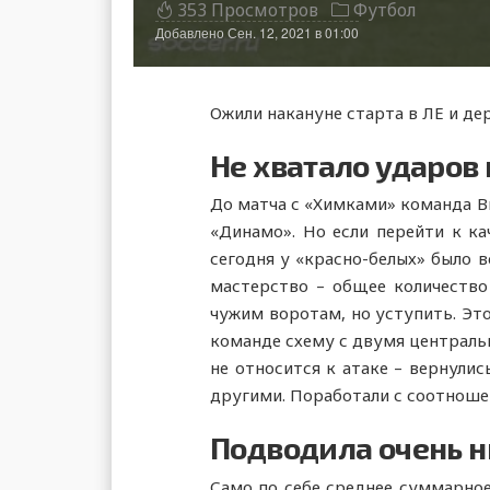
353 Просмотров
Футбол
Добавлено
Сен. 12, 2021 в 01:00
Ожили накануне старта в ЛЕ и де
Не хватало ударов
До матча с «Химками» команда Ви
«Динамо». Но если перейти к ка
сегодня у «красно-белых» было в
мастерство – общее количество 
чужим воротам, но уступить. Эт
команде схему с двумя централь
не относится к атаке – вернулис
другими. Поработали с соотноше
Подводила очень н
Само по себе среднее суммарное