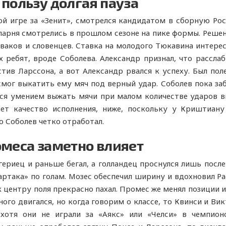
 пользу долгая пауза
ой игре за «Зенит», смотрелся кандидатом в сборную Ро
парня смотрелись в прошлом сезоне на пике формы. Решен
аков и словенцев. Ставка на молодого Тюкавина интересн
ребят, вроде Соболева. Александр признал, что расслаби
стив Ларссона, а вот Александр рвался к успеху. Был по
мог выкатить ему мяч под верный удар. Соболев пока заб
ся умением выжать мячи при малом количестве ударов в
ает качество исполнения, ниже, поскольку у Криштиан
о Соболев четко отработал.
омеса заметно влияет
гериец и раньше бегал, а голландец проснулся лишь посл
така» по голам. Мозес обеспечил ширину и вдохновил Рас
к центру поля прекрасно пахал. Промес же менял позиции и
ого двигался, но когда говорим о классе, то Квинси и Вик
хотя они не играли за «Аякс» или «Челси» в чемпионс