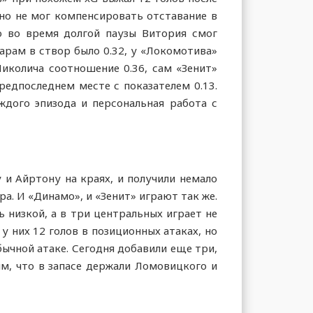
но не мог компенсировать отставание в
о во время долгой паузы Витория смог
арам в створ было 0.32, у «Локомотива»
Николича соотношение 0.36, сам «Зенит»
редпоследнем месте с показателем 0.13.
дого эпизода и персональная работа с
 и Айртону на краях, и получили немало
ра. И «Динамо», и «Зенит» играют так же.
 низкой, а в три центральных играет не
у них 12 голов в позиционных атаках, но
бычной атаке. Сегодня добавили еще три,
им, что в запасе держали Ломовицкого и