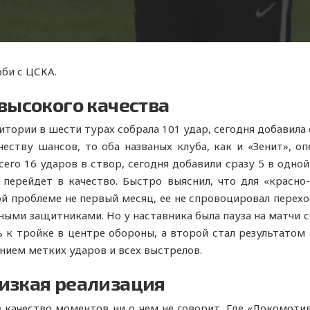
рби с ЦСКА.
 высокого качества
тории в шести турах собрала 101 удар, сегодня добавила
честву шансов, то оба названых клуба, как и «Зенит», о
сего 16 ударов в створ, сегодня добавили сразу 5 в одной
перейдет в качество. Быстро выяснил, что для «красно
ой проблеме не первый месяц, ее не спровоцировал перех
ными защитниками. Но у наставника была пауза на матчи 
ь к тройке в центре обороны, а второй стал результатом 
нием метких ударов и всех выстрелов.
изкая реализация
 качество моментов ни о чем не говорит. Где «Локомоти