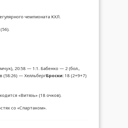
регулярного чемпионата КХЛ.
(56).
ук), 20:58 — 1:1. Бабенко — 2 (бол.,
 (58:26) — Хелльберг
Броски:
18 (2+9+7)
одится «Витязь» (18 очков).
остях со «Спартаком».