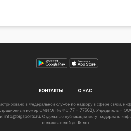
КОНТАКТЫ
О НАС
егистрировано в Федеральной службе по надзору в сфере связи, и
егистрационный номер СМИ ЭЛ № ФС 77 - 77562). Учредитель – ООО
ии: info@bigsports.ru. Отдельные публикации могут содержать ин
пользователей до 18 лет