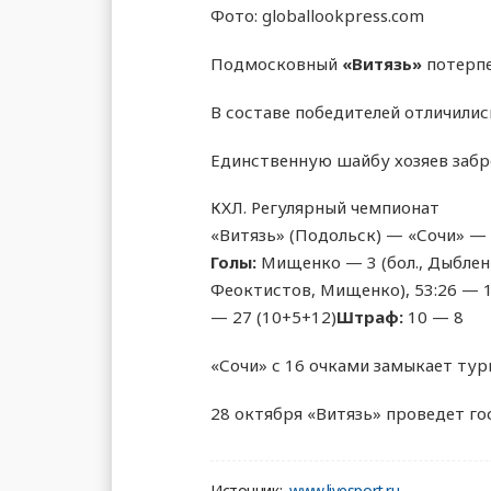
Фото: globallookpress.com
Подмосковный
«Витязь»
потерпе
В составе победителей отличились
Единственную шайбу хозяев забро
КХЛ. Регулярный чемпионат
«Витязь» (Подольск) — «Сочи» — 1:3
Голы:
Мищенко — 3 (бол., Дыбленк
Феоктистов, Мищенко), 53:26 — 1:
— 27 (10+5+12)
Штраф:
10 — 8
«Сочи» с 16 очками замыкает тур
28 октября «Витязь» проведет го
Источник:
www.livesport.ru