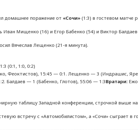
л домашнее поражение от
«Сочи»
(1:3) в гостевом матче 
 Иван Мищенко (16) и Егор Бабенко (54) и Виктор Балдаев 
сил Вячеслав Лещенко (21-я минута).
 (0:1, 1:0, 0:2)
о, Феоктистов), 15:45 — 0:1. Лещенко — 3 (Индрашис, Яремч
2. Балдаев — 1 (Бабенко, Глотов), 55:06 — 1:3
Вратари:
Ежов
нирную таблицу Западной конференции, строчкой выше нах
стевую встречу с «Автомобилистом», а «Сочи» сыграет в г