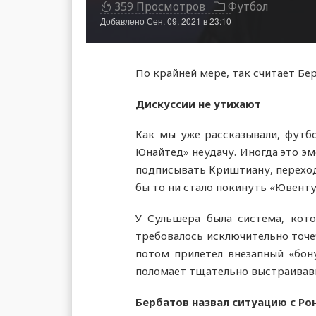
359 Просмотров
Футбол
Добавлено
Сен. 09, 2021 в 23:10
По крайней мере, так считает Бе
Дискуссии не утихают
Как мы уже рассказывали, футб
Юнайтед» неудачу. Иногда это э
подписывать Криштиану, переход
бы то ни стало покинуть «Ювентус
У Сульшера была система, кот
требовалось исключительно точеч
потом прилетел внезапный «бону
поломает тщательно выстраивавш
Бербатов назвал ситуацию с Р