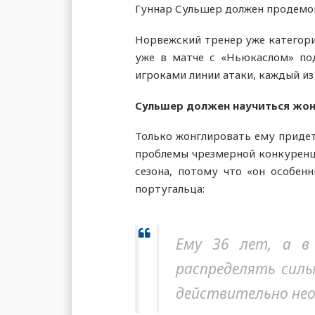
Гуннар Сульшер должен продемон
Норвежский тренер уже категорич
уже в матче с «Ньюкаслом» по
игроками линии атаки, каждый из
Сульшер должен научиться жо
Только жонглировать ему придет
проблемы чрезмерной конкуренци
сезона, потому что «он особен
португальца:
Ему 36 лет, а в
распределять силы
действительно не