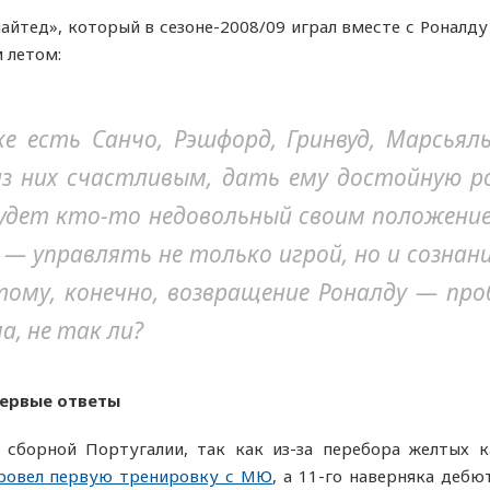
тед», который в сезоне-2008/09 играл вместе с Роналд
 летом:
ке есть Санчо, Рэшфорд, Гринвуд, Марсьял
з них счастливым, дать ему достойную р
удет кто-то недовольный своим положение
— управлять не только игрой, но и сознан
ому, конечно, возвращение Роналду — про
, не так ли?
первые ответы
сборной Португалии, так как из-за перебора желтых к
ровел первую тренировку с МЮ
, а 11-го наверняка дебю