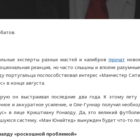
рбатов.
ольные эксперты разных мастей и калибров
прочат
новом
моциональная реакция, но часто слышны и вполне разумны
у португальца поспособствовал интерес «Манчестер Сити»
» в конце августа.
орую он выстраивал последние два года. К этому лету
ное и аккуратное усиление, и Оле-Гуннар получил необход
с» в лице Криштиану Роналду. Да, это великий футболи
уюся систему. «Ман Юнайтед» вынужден будет что-то пот
оналду «роскошной проблемой»