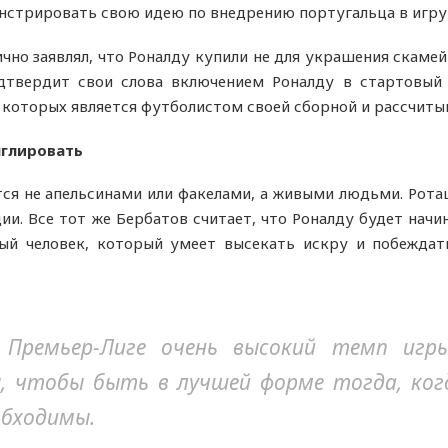
стрировать свою идею по внедрению португальца в игру
но заявлял, что Роналду купили не для украшения скамейк
дтвердит свои слова включением Роналду в стартовый 
 которых является футболистом своей сборной и рассчитыв
нглировать
ся не апельсинами или факелами, а живыми людьми. Рота
и. Все тот же Бербатов считает, что Роналду будет нач
ный человек, который умеет высекать искру и побеждат
 Премьер-Лиге очень высокий темп игр
, чтобы быть в лучшей форме тогда, ког
обходимы.