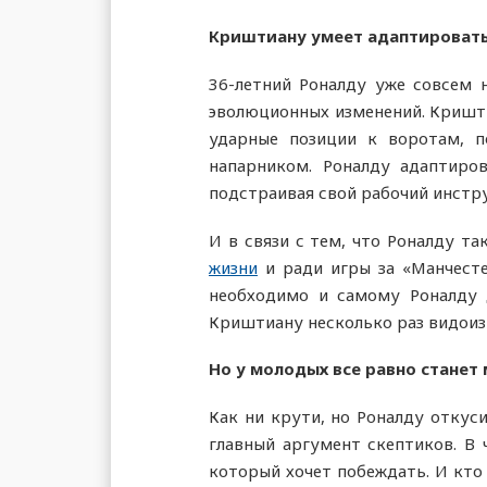
Криштиану умеет адаптироват
36-летний Роналду уже совсем н
эволюционных изменений. Криштиа
ударные позиции к воротам, п
напарником. Роналду адаптиро
подстраивая свой рабочий инстру
И в связи с тем, что Роналду т
жизни
и ради игры за «Манчесте
необходимо и самому Роналду 
Криштиану несколько раз видоизм
Но у молодых все равно станет
Как ни крути, но Роналду откуси
главный аргумент скептиков. В 
который хочет побеждать. И кто