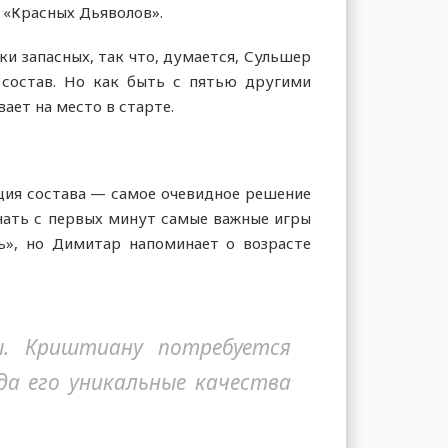
 «Красных Дьяволов».
и запасных, так что, думается, Сульшер
состав. Но как быть с пятью другими
ает на место в старте.
ция состава — самое очевидное решение
инать с первых минут самые важные игры
ь», но Димитар напоминает о возрасте
ы. Криштиану потребуется
да его уникальные качества