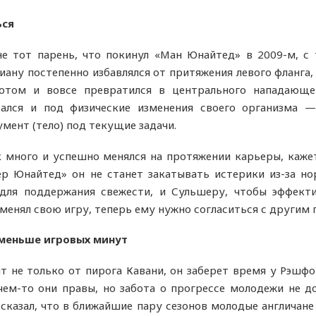
ься
е тот парень, что покинул «Ман Юнайтед» в 2009-м, с 
ну постепенно избавлялся от притяжения левого фланга, 
отом и вовсе превратился в центрального нападающе
вался и под физические изменения своего организма 
мент (тело) под текущие задачи.
ак много и успешно менялся на протяжении карьеры, каже
р Юнайтед» он не станет закатывать истерики из-за но
для поддержания свежести, и Сульшеру, чтобы эффекти
енял свою игру, теперь ему нужно согласиться с другим 
 меньше игровых минут
т не только от пирога Кавани, он заберет время у Рэшфо
чем-то они правы, но забота о прогрессе молодежи не д
 сказал, что в ближайшие пару сезонов молодые англичан