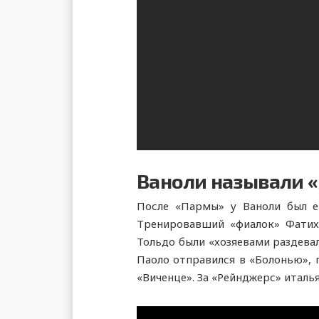
Ваноли называли 
После «Пармы» у Ваноли был е
Тренировавший «фиалок» Фатих 
Тольдо были «хозяевами раздевал
Паоло отправился в «Болонью», 
«Виченце». За «Рейнджерс» италь