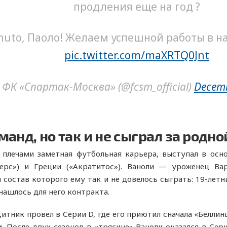
продления еще на год ?
nuto, Паоло! Желаем успешной работы в на
pic.twitter.com/maXRTQ0Jnt
 ФК «Спартак-Москва» (@fcsm_official)
Decemb
анд, но так и не сыграл за родно
 плечами заметная футбольная карьера, выступал в осно
ерс») и Греции («Акратитос»). Ваноли — уроженец Вар
й состав которого ему так и не довелось сыграть: 19-ле
нашлось для него контракта.
тник провел в Серии D, где его приютил сначала «Беллинц
. После двух сезонов в «трясине» Ваноли оказался в Сери