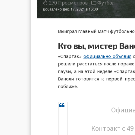
270 Просмотров
Футбол
Добавлено
Дек. 17, 2021 в 16:00
Выиграл главный матч футбольной
Кто вы, мистер Ва
«Спартак»
официально объявил
о
решили расстаться после поражен
паузы, а на этой неделе «Спарта
Ваноли готовится к первой прес
поближе.
Официа
Контракт с 4