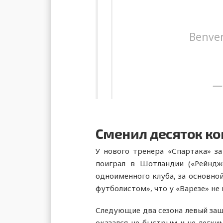
Benve
—
Сменил десяток ком
У нового тренера «Спартака» за
поиграл в Шотландии («Рейндж
одноименного клуба, за основно
футболистом», что у «Варезе» не 
Следующие два сезона левый защи
оказался не быстрым и не легким