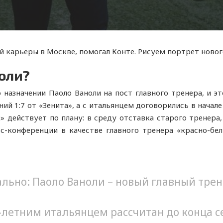
 карьеры в Москве, помогал Конте. Рисуем портрет новог
ноли?
 назначении Паоло Ваноли на пост главного тренера, и э
ий 1:7 от «Зенита», а с итальянцем договорились в начал
к» действует по плану: в среду отставка старого тренера
с-конференции в качестве главного тренера «красно-бе
льно: Паоло Ваноли – новый главный трене
9-летним итальянцем рассчитан до конца с