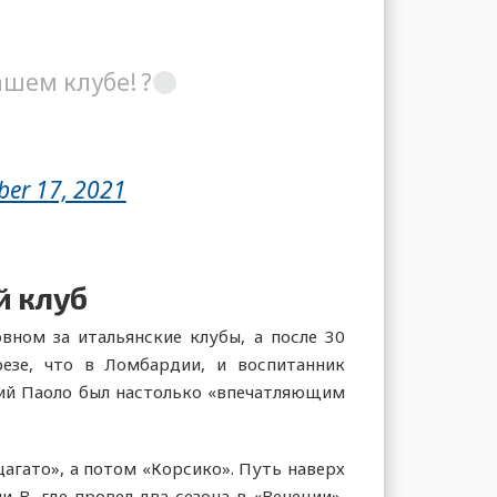
шем клубе! ?
er 17, 2021
й клуб
вном за итальянские клубы, а после 30
езе, что в Ломбардии, и воспитанник
тний Паоло был настолько «впечатляющим
агато», а потом «Корсико». Путь наверх
и B, где провел два сезона в «Венеции»,