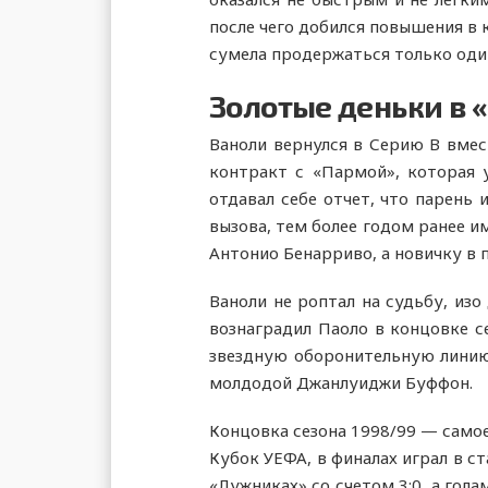
после чего добился повышения в к
сумела продержаться только один
Золотые деньки в 
Ваноли вернулся в Серию B вмест
контракт с «Пармой», которая 
отдавал себе отчет, что парень 
вызова, тем более годом ранее и
Антонио Бенарриво, а новичку в п
Ваноли не роптал на судьбу, изо
вознаградил Паоло в концовке с
звездную оборонительную линию
молдодой Джанлуиджи Буффон.
Концовка сезона 1998/99 — самое
Кубок УЕФА, в финалах играл в с
«Лужниках» со счетом 3:0, а гол