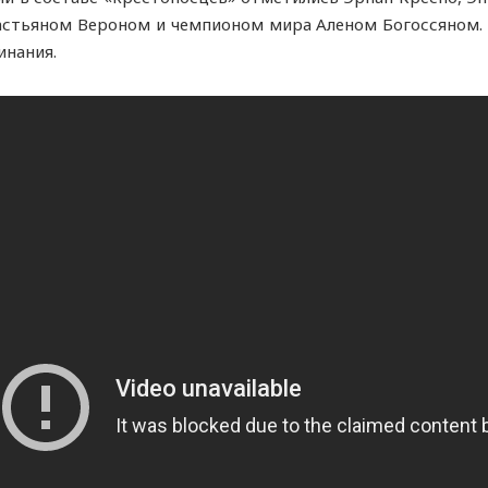
стьяном Вероном и чемпионом мира Аленом Богоссяном. 
инания.