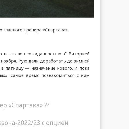
о главного тренера «Спартака»
то не стало неожиданностью. С Виторией
е ноября. Рую дали доработать до зимней
, в пятницу — назначение нового. И пока
лых», самое время познакомиться с ним
р «Спартака» ??
езона-2022/23 с опцией