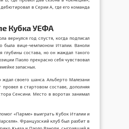
 дебютировал в Серии A, где его команда
ле Кубка УЕФА
ла вернулся год спустя, когда подписал
о была вице-чемпионом Италии. Ваноли
я глубины состава, но он жаждал такого
позиции Паоло прекрасно себя чувствовал
амейке запасных.
о ждал своего шанса. Альберто Малезани
т провел в стартовом составе, дополняя
тора Сенсини. Место в воротах занимал
 помог «Парме» выиграть Кубок Италии и
арселя». Французский клуб был разбит в
нрико Кьеза и Паоло Ваноли, сыгравший в