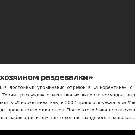
«хозяином раздевалки»
ще достойный упоминания отрезок в «Фиорентине», с 
Терим, рассуждая о ментальных лидерах команды, выде
ки» в «Фиорентине». Увы, в 2002 пришлось уезжать из Фло
где провел всего один сезон. После этого были приключе
янец забил один из лучших голов шотландского чемпионата 