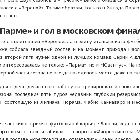
лассе с «Вероной». Таким образом, только в 24 года Паоло
 сезон.
«Парме» и гол в московском фина
е с вылетевшей «Вероной», а в элиту итальянского футбо
уже собрала звездный состав и на момент прихода Паол
из второй лиги нужен одной из лучших команд Серии A дл
м интересовалась не только «Парма», но и «Ювентус». На 
ервой части сезона не всегда находилось место даже на ск
 дня в день делал свою работу на тренировках и спокойн
езона: последние пять туров недавний глубокий резервис
, состоящую из Лилиана Тюрама, Фабио Каннаваро и Нес
 счастливое время в футбольной карьере Ваноли, ведь он
тартовом составе и забивал — в ворота «Фиорентины» и «М
ами в составе «крестоносцев» отметились Эрнан Креспо, Э