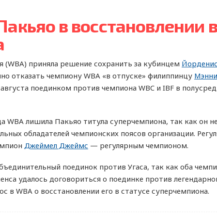
акьяо в восстановлении в
а
я (WBA) приняла решение сохранить за кубинцем
Йорденис
нно отказать чемпиону WBA «в отпуске» филиппинцу
Мэнни
 августа поединком против чемпиона WBC и IBF в полусре
а WBA лишила Пакьяо титула суперчемпиона, так как он не 
альных обладателей чемпионских поясов организации. Рег
емпион
Джеймел Джеймс
— регулярным чемпионом.
бъединительный поединок против Угаса, так как оба чемпи
енса удалось договориться о поединке против легендарно
с в WBA о восстановлении его в статусе суперчемпиона.