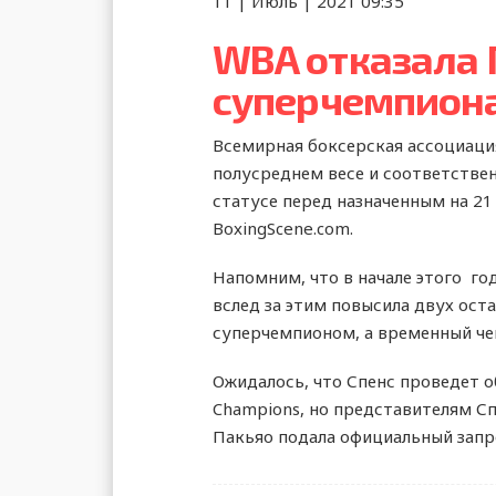
11 | Июль | 2021 09:35
WBA отказала П
суперчемпион
Всемирная боксерская ассоциаци
полусреднем весе и соответстве
статусе перед назначенным на 21
BoxingScene.com.
Напомним, что в начале этого год
вслед за этим повысила двух ост
суперчемпионом, а временный ч
Ожидалось, что Спенс проведет о
Champions, но представителям Сп
Пакьяо подала официальный запро