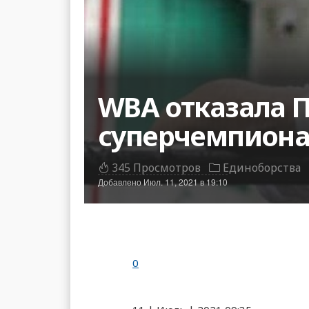
WBA отказала П
суперчемпион
345 Просмотров
Единоборства
Добавлено
Июл. 11, 2021 в 19:10
0