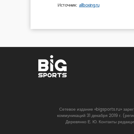
Источник:
allboxing.ru
Сетевое издание «bigsports.ru» зар
коммуникаций 31 декабря 2019 г. (р
Деревянко Е. Ю. Контакты редакц