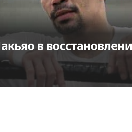
акьяо в восстановлении
а