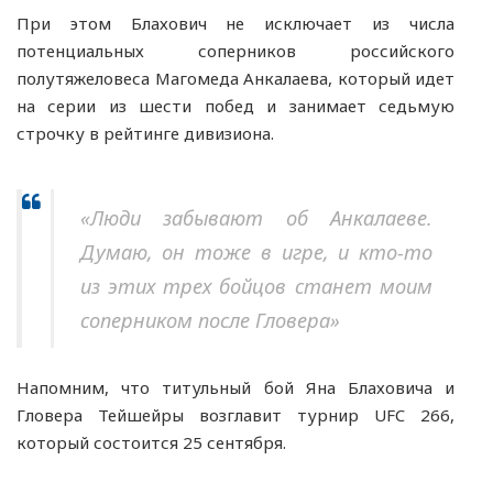
При этом Блахович не исключает из числа
потенциальных соперников российского
полутяжеловеса Магомеда Анкалаева, который идет
на серии из шести побед и занимает седьмую
строчку в рейтинге дивизиона.
«Люди забывают об Анкалаеве.
Думаю, он тоже в игре, и кто-то
из этих трех бойцов станет моим
соперником после Гловера»
Напомним, что титульный бой Яна Блаховича и
Гловера Тейшейры возглавит турнир UFC 266,
который состоится 25 сентября.