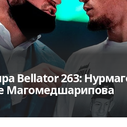
ра Bellator 263: Нурма
ше Магомедшарипова