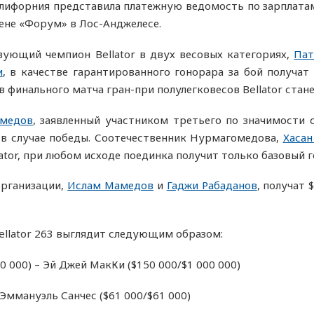
алифорния представила платежную ведомость по зарплат
ене «Форум» в Лос-Анджелесе.
вующий чемпион Bellator в двух весовых категориях,
Пат
и
, в качестве гарантированного гонорара за бой получат 
в финального матча гран-при полулегковесов Bellator стан
омедов
, заявленный участником третьего по значимости 
 в случае победы. Соотечественник Нурмагомедова,
Хаса
tor, при любом исходе поединка получит только базовый г
организации,
Ислам Мамедов
и
Гаджи Рабаданов
, получат 
ellator 263 выглядит следующим образом:
 000) – Эй Джей МакКи ($150 000/$1 000 000)
 Эммануэль Санчес ($61 000/$61 000)