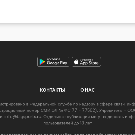
КОНТАКТЫ
О НАС
егистрировано в Федеральной службе по надзору в сфере связи, и
егистрационный номер СМИ ЭЛ № ФС 77 - 77562). Учредитель – ООО
ии: info@bigsports.ru. Отдельные публикации могут содержать ин
пользователей до 18 лет