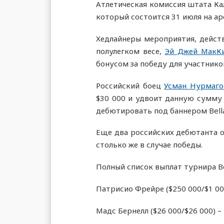
Атлетическая комиссия штата К
который состоится 31 июля на ар
Хедлайнеры мероприятия, дейст
полулегком весе,
Эй Джей МакК
бонусом за победу для участнико
Российский боец
Усман Нурмаг
$30 000 и удвоит данную сумму
дебютировать под баннером Bella
Еще два российских дебютанта 
столько же в случае победы.
Полный список выплат турнира B
Патрисио Фрейре ($250 000/$1 000
Мадс Бернелл ($26 000/$26 000) –