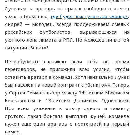
«Зенит» не смог договориться о новом контракте с
Луневым, и вратарь на правах свободного агента
уехал в Германию,
где будет выступать за «Байер»
.
Андрей — молодец, всегда поддерживаем смелых
российских футболистов, вырывающихся из
уютного лона лимита в РПЛ. Но молодец ли в этой
ситуации «Зенит»?
Петербуржцы вальяжно вели себя во время
переговоров, не приложили всех усилий, чтобы
оставить вратаря в команде, хотя изначально Лунев
был нацелен на новый контракт с «Зенитом». Теперь
у Сергея Семака выбор между 34-летним Михаилом
Кержаковым и 18-летним Даниилом Одоевским.
При всем уважении к опыту одного и таланту
другого, такая бригада выглядит куцей, команде
нужен еще один вратарь с претензией на первый
номер.