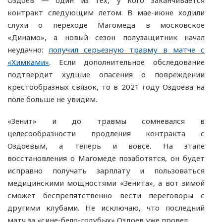
Оздоев — один из тех, у кого заканчивается
контракт следующим летом. В мае-июне ходили
слухи о переходе Магомеда в московское
«Динамо», а новый сезон полузащитник начал
неудачно:
получил серьезную травму в матче с
«Химками»
. Если дополнительное обследование
подтвердит худшие опасения о повреждении
крестообразных связок, то в 2021 году Оздоева на
поле больше не увидим.
«Зенит» и до травмы сомневался в
целесообразности продления контракта с
Оздоевым, а теперь и вовсе. На этапе
восстановления о Магомеде позаботятся, он будет
исправно получать зарплату и пользоваться
медицинскими мощностями «Зенита», а вот зимой
сможет беспрепятственно вести переговоры с
другими клубами. Не исключаю, что последний
матч за «сине-бело-голубых» Оздоев уже провел.