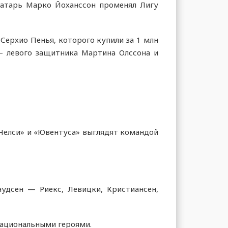
ратарь Марко Йоханссон променял Лигу
ерхио Пенья, которого купили за 1 млн
— левого защитника Мартина Олссона и
«Челси» и «Ювентуса» выглядят командой
удсен — Риекс, Левицки, Кристиансен,
национальными героями.