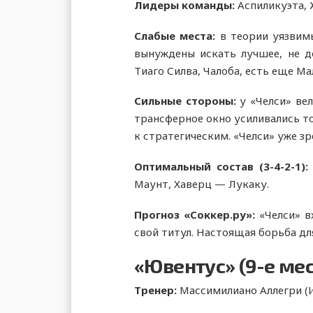
Лидеры команды:
Аспиликуэта, 
Слабые места:
в теории уязвим
вынуждены искать лучшее, не до
Тиаго Силва, Чалоба, есть еще Ма
Сильные стороны:
у «Челси» ве
трансферное окно усиливались то
к стратегическим. «Челси» уже зр
Оптимальный состав (3-4-2-1)
Маунт, Хаверц — Лукаку.
Прогноз «Соккер.ру»:
«Челси» в
свой титул. Настоящая борьба дл
«Ювентус» (9-е ме
Тренер:
Массимилиано Аллегри (И