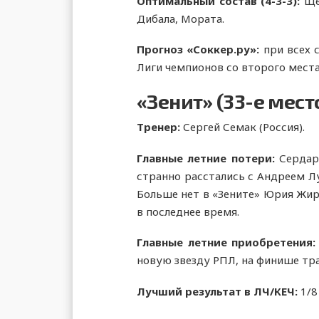
Оптимальный состав (4-3-3):
Ще
Дибала, Мората.
Прогноз «Соккер.ру»:
при всех 
Лиги чемпионов со второго места
«Зенит» (33-е мест
Тренер:
Сергей Семак (Россия).
Главные летние потери:
Сердар
странно расстались с Андреем Лу
Больше нет в «Зените» Юрия Жир
в последнее время.
Главные летние приобретения
новую звезду РПЛ, на финише тр
Лучший результат в ЛЧ/КЕЧ:
1/8