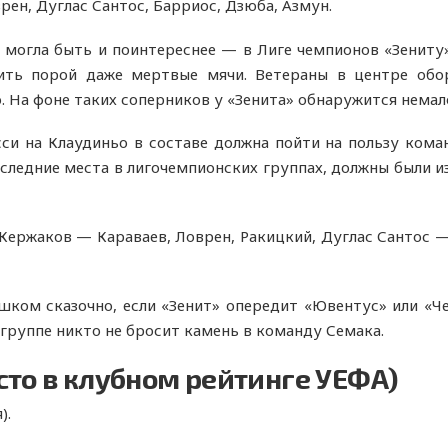
рен, Дуглас Сантос, Барриос, Дзюба, Азмун.
 могла быть и поинтереснее — в Лиге чемпионов «Зениту
щить порой даже мертвые мячи. Ветераны в центре обо
. На фоне таких соперников у «Зенита» обнаружится немал
и на Клаудиньо в составе должна пойти на пользу коман
едние места в лигочемпионских группах, должны были извл
 Кержаков — Караваев, Ловрен, Ракицкий, Дуглас Сантос 
шком сказочно, если «Зенит» опередит «Ювентус» или «
 группе никто не бросит камень в команду Семака.
сто в клубном рейтинге УЕФА)
).