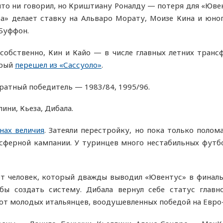
что ни говорил, но Криштиану Роналду — потеря для «Ювен
ра» делает ставку на Альваро Морату, Моизе Кина и юно
Буффон.
:
собственно, Кин и Кайо — в числе главных летних тран
орый
перешел из «Сассуоло»
.
ратный победитель — 1983/84, 1995/96.
лини, Кьеза, Дибала.
нах величия
.
Затеяли перестройку, но пока только полом
сферной кампании. У туринцев много нестабильных футб
т человек, который дважды выводил «Ювентус» в финалы 
обы создать систему. Дибала вернул себе статус гла
от молодых итальянцев, воодушевленных победой на Евро-2