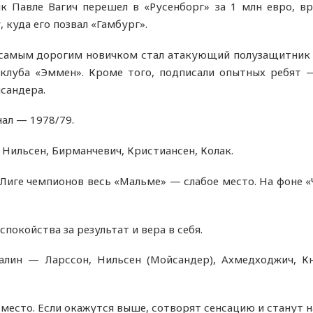
к Павле Вагич перешел в «Русенборг» за 1 млн евро, в
 куда его позвал «Гамбург».
самым дорогим новичком стал атакующий полузащитник С
 клуба «Эммен». Кроме того, подписали опытных ребят 
сандера.
ал — 1978/79.
Нильсен, Бирманчевич, Кристиансен, Колак.
Лиге чемпионов весь «Мальме» — слабое место. На фоне 
покойства за результат и вера в себя.
алин — Ларссон, Нильсен (Мойсандер), Ахмедходжич, Кн
место. Если окажутся выше, сотворят сенсацию и станут 