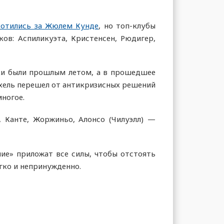
хотились за Жюлем Кунде
,
но топ-клубы
ов: Аспиликуэта, Кристенсен, Рюдигер,
ки были прошлым летом, а в прошедшее
ухель перешел от антикризисных решений
многое.
 Канте, Жоржиньо, Алонсо (Чилуэлл) —
ие» приложат все силы, чтобы отстоять
егко и непринужденно.