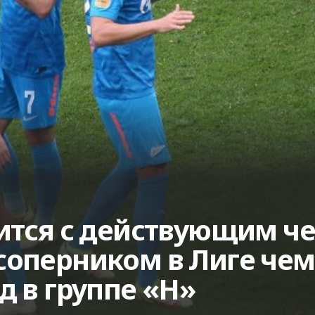
тится с действующим ч
соперником в Лиге чем
д в группе «H»