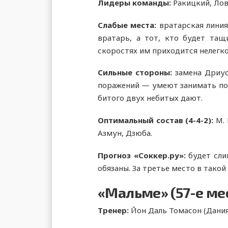
Лидеры команды:
Ракицкий, Лов
Слабые места:
вратарская линия
вратарь, а тот, кто будет та
скоростях им приходится нелегко
Сильные стороны:
замена Дриусс
поражений — умеют занимать посл
битого двух небитых дают.
Оптимальный состав (4-4-2):
М.
Азмун, Дзюба.
Прогноз «Соккер.ру»:
будет сли
обязаны. За третье место в такой
«Мальме» (57-е ме
Тренер:
Йон Даль Томасон (Дания