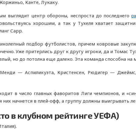
Жоржиньо, Канте, Лукаку.
ым выглядит центр обороны, неспроста до последнего
о
вольствуясь хорошим, а так у Тухеля хватает защитник
ланг Сарр.
ликолепный подбор футболистов, причем ковровые закуп
чечно. Уже притерлись друг к другу игроки, да и Томас Т
елый, но до потолка еще далеко. Эта команда способна на 
:
Менди — Аспиликуэта, Кристенсен, Рюдигер — Джеймс,
ходит в число главных фаворитов Лиги чемпионов, и «син
я них начнется в плей-офф, а группу должны выигрывать л
сто в клубном рейтинге УЕФА)
талия).