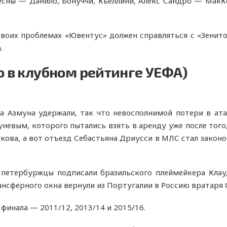
сны — Данило, Бонуччи, Кьеллини, Алекс Сандро — МакКе
своих проблемах «Ювентус» должен справляться с «Зенито
.
о в клубном рейтинге УЕФА)
а Азмуна удержали, так что невосполнимой потери в ата
невым, которого пытались взять в аренду уже после того,
кова, а вот отъезд Себастьяна Дриусси в МЛС стал зако
:
петербуржцы подписали бразильского плеймейкера Клау
ансферного окна вернули из Португалии в Россию вратаря
 финала — 2011/12, 2013/14 и 2015/16.