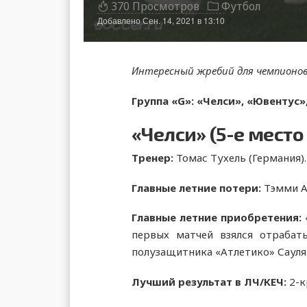
370 Просмотров
Футбол
Добавлено
Сен. 14, 2021 в 13:10
Интересный жребий для чемпионов
Группа «G»: «Челси», «Ювентус»
«Челси» (5-е место
Тренер:
Томас Тухель (Германия).
Главные летние потери:
Тэмми А
Главные летние приобретения:
первых матчей взялся отрабат
полузащитника «Атлетико» Сауля
Лучший результат в ЛЧ/КЕЧ:
2-к