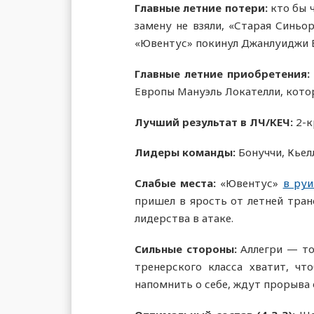
Главные летние потери:
кто бы 
замену не взяли, «Старая Синьо
«Ювентус» покинул Джанлуиджи 
Главные летние приобретения
Европы Мануэль Локателли, кот
Лучший результат в ЛЧ/КЕЧ:
2-к
Лидеры команды:
Бонуччи, Кьел
Слабые места:
«Ювентус»
в руи
пришел в ярость от летней тран
лидерства в атаке.
Сильные стороны:
Аллегри — то
тренерского класса хватит, чт
напомнить о себе, ждут прорыва 