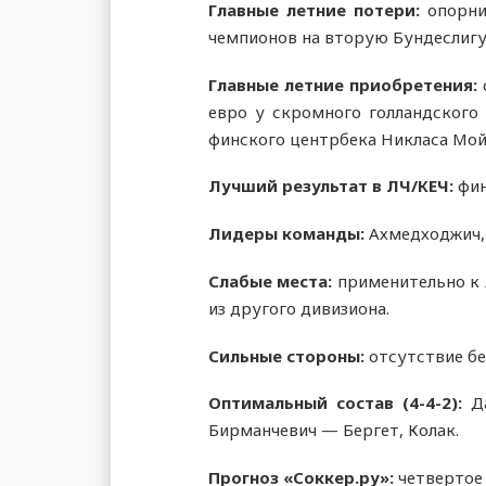
Главные летние потери:
опорни
чемпионов на вторую Бундеслигу,
Главные летние приобретения:
евро у скромного голландского
финского центрбека Никласа Мой
Лучший результат в ЛЧ/КЕЧ:
фин
Лидеры команды:
Ахмедходжич, 
Слабые места:
применительно к 
из другого дивизиона.
Сильные стороны:
отсутствие бес
Оптимальный состав (4-4-2):
Д
Бирманчевич — Бергет, Колак.
Прогноз «Соккер.ру»:
четвертое 