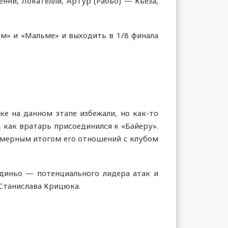
нни, Локателли, Артур (Рабьо) — Кьеза,
м» и «Мальме» и выходить в 1/8 финала
ке на данном этапе избежали, но как-то
 как вратарь присоединился к «Байеру».
номерным итогом его отношений с клубом
диньо — потенциального лидера атак и
 Станислава Крицюка.